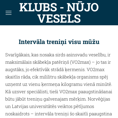
KLUBS - NŪJO
VESELS
Intervāla treniņi visu mūžu
Svarīgākais, kas nosaka sirds asinsvadu veselību, ir
maksimālais skābekļa patēriņš (VO2max) – jo tas ir
augstāks, jo efektīvāk strādā ķermenis. VO2max
skaitlis rāda, cik mililitru skābekļa organisms spēj
uzņemt uz vienu ķermeņa kilogramu vienā minūtē.
Kā uzsver speciālisti, tieši VO2max paaugstināšanai
būtu jābūt treniņu galvenajam mērķim. Norvēģijas
un Latvijas universitātēs veiktos pētījumos
noskaidrots – intervāla treniņi šo skaitli paaugstina