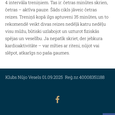
4 intervāla treniņiem. Tas ir: četras minūtes skrien,
četras – aktīva pauze. Šāds cikls jāveic četras
reizes. Treniņš kopā ilgs aptuveni 35 minūtes, un to
rekomendē veikt divas reizes nedēļā katru nedēļu
visu mūžu, būtiski uzlabojot un uzturot fiziskās
spējas un veselību. Ja nepatīk skriet, der jebkura
kardioaktivitāte – var mīties ar riteni, nūjot vai
slēpot, atkarīgs no paša gaumes.
Klubs Nūjo Vesels 01.09.2025 Reģ.nr.40008351188