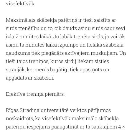
visefektīvāk.
Maksimālais skābekļa patēriņš ir tieši saistīts ar
sirds trenētību un to, cik daudz asiņu sirds caur sevi
izlaiž minūtes laikā. Jo labāk trenēta sirds, jo vairāk
asiņu tā minūtes laikā izpumpē un lielāks skābekļa
daudzums tiek piegādāts aktīvajiem muskuļiem. Un
tieši tajos treniņos, kuros sirdij liekam sisties
straujāk, ķermenis bagātīgi tiek apasiņots un
apgādāts ar skābekli.
Efektīva treniņa piemērs:
Rīgas Stradiņa universitātē veiktos pētījumos
noskaidrots, ka visefektīvāk maksimālo skābekļa
patēriņu iespējams paaugstināt ar tā sauktajiem 4 ×