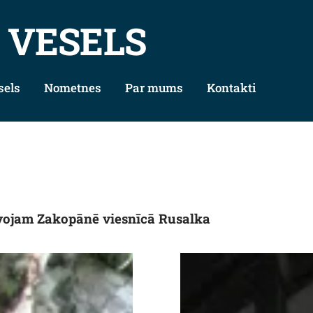
 VESELS
sels
Nometnes
Par mums
Kontakti
zīvojam Zakopānē viesnīcā Rusalka