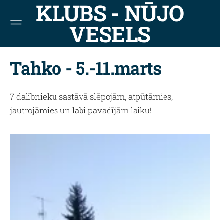
KLUBS - NŪJO
VESELS
Tahko - 5.-11.marts
7 dalībnieku sastāvā slēpojām, atpūtāmies,
jautrojāmies un labi pavadījām laiku!